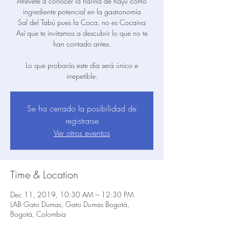
Atrévete a conocer la harina de hayú como
ingrediente potencial en la gastronomía
Sal del Tabú pues la Coca, no es Cocaína
Así que te invitamos a descubrir lo que no te
han contado antes.
Lo que probarás este día será único e
irrepetible.
Se ha cerrado la posibilidad de
registrarse
Ver otros eventos
Time & Location
Dec 11, 2019, 10:30 AM – 12:30 PM
LAB Gato Dumas, Gato Dumas Bogotá,
Bogotá, Colombia