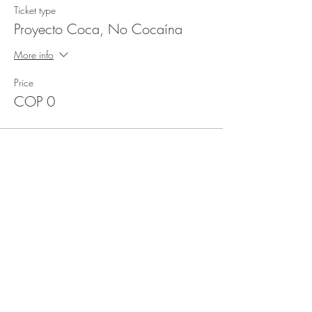
Ticket type
Proyecto Coca, No Cocaína
More info
Price
COP 0
This event is sold out
Share this event
WE LIVE THE