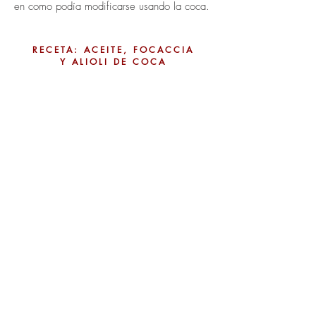
en como podía modificarse usando la coca.
RECETA: ACEITE, FOCACCIA
Y ALIOLI DE COCA
Haz clic en el ícono para visualizar la
receta.
¡Atrévete a hacerla y compárte los
resultados @LABGatoDumas
¿Dudas acerca de la receta?
Escríbemos
lab@gatodumas.com
PDF
El aceite de coca queda tan verde como el
aceite de oliva.